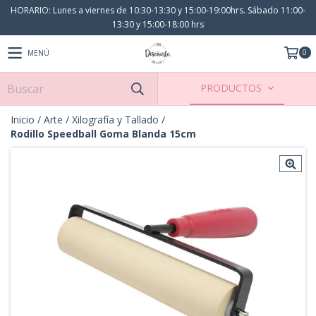
HORARIO: Lunes a viernes de 10:30-13:30 y 15:00-19:00hrs. Sábado 11:00-
13:30 y 15:00-18:00 hrs
0
MENÚ
PRODUCTOS
Inicio
/
Arte
/
Xilografía y Tallado
/
Rodillo Speedball Goma Blanda 15cm