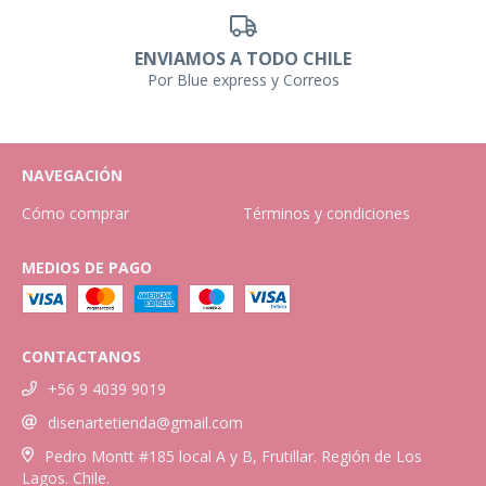
ENVIAMOS A TODO CHILE
Por Blue express y Correos
NAVEGACIÓN
Cómo comprar
Términos y condiciones
MEDIOS DE PAGO
CONTACTANOS
+56 9 4039 9019
disenartetienda@gmail.com
Pedro Montt #185 local A y B, Frutillar. Región de Los
Lagos. Chile.