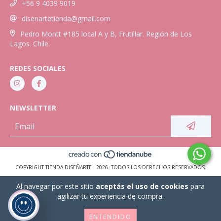
+56 9 4039 9019
disenartetienda@gmail.com
Pedro Montt #185 local A y B, Frutillar. Región de Los
Lagos. Chile.
REDES SOCIALES
NEWSLETTER
COPYRIGHT TIENDA DISEÑARTE - 2026. TODOS LOS DERECHOS RESERVADOS.
Al navegar por este sitio
aceptás el uso de cookies
para
agilizar tu experiencia de compra.
ENTENDIDO