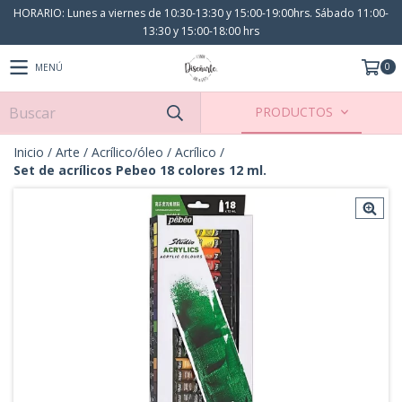
HORARIO: Lunes a viernes de 10:30-13:30 y 15:00-19:00hrs. Sábado 11:00-
13:30 y 15:00-18:00 hrs
0
MENÚ
PRODUCTOS
Inicio
/
Arte
/
Acrílico/óleo
/
Acrílico
/
Set de acrílicos Pebeo 18 colores 12 ml.