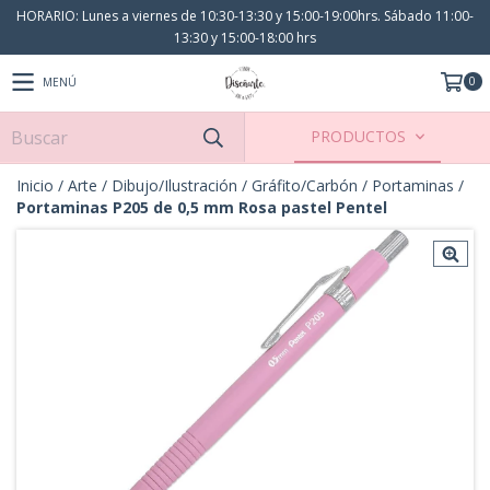
HORARIO: Lunes a viernes de 10:30-13:30 y 15:00-19:00hrs. Sábado 11:00-
13:30 y 15:00-18:00 hrs
0
MENÚ
PRODUCTOS
Inicio
/
Arte
/
Dibujo/Ilustración
/
Gráfito/Carbón
/
Portaminas
/
Portaminas P205 de 0,5 mm Rosa pastel Pentel