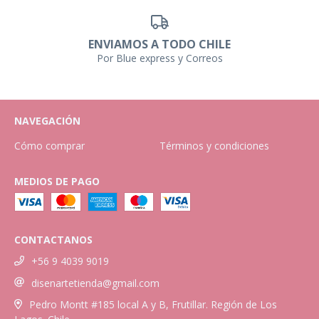
ENVIAMOS A TODO CHILE
Por Blue express y Correos
NAVEGACIÓN
Cómo comprar
Términos y condiciones
MEDIOS DE PAGO
CONTACTANOS
+56 9 4039 9019
disenartetienda@gmail.com
Pedro Montt #185 local A y B, Frutillar. Región de Los