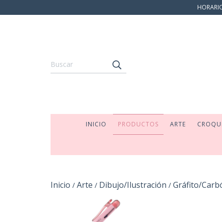
HORARIO:
INICIO
PRODUCTOS
ARTE
CROQU
Inicio
Arte
Dibujo/Ilustración
Gráfito/Carb
/
/
/