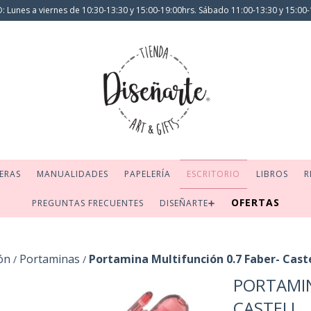
 Lunes a viernes de 10:30-13:30 y 15:00-19:00hrs. Sábado 11:00-13:30 y 15:00-
ERAS
MANUALIDADES
PAPELERÍA
ESCRITORIO
LIBROS
R
OFERTAS
PREGUNTAS FRECUENTES
DISEÑARTE➕
ón
Portaminas
Portamina Multifunción 0.7 Faber- Caste
/
/
PORTAMIN
CASTELL