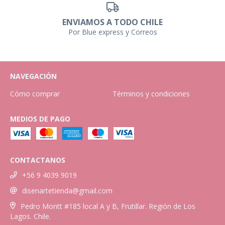
ENVIAMOS A TODO CHILE
Por Blue express y Correos
NAVEGACIÓN
Cómo comprar
Términos y condiciones
MEDIOS DE PAGO
CONTACTANOS
+56 9 4039 9019
disenartetienda@gmail.com
Pedro Montt #185 local A y B, Frutillar. Región de Los
Lagos. Chile.