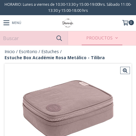
HORARIO: Lunes a viernes de 10:30-13:30 y 15:00-19:00hrs. Sábado 11:00-
13:30 y 15:00-18:00 hrs
0
MENÚ
PRODUCTOS
Inicio
/
Escritorio
/
Estuches
/
Estuche Box Académie Rosa Metálico - Tilibra