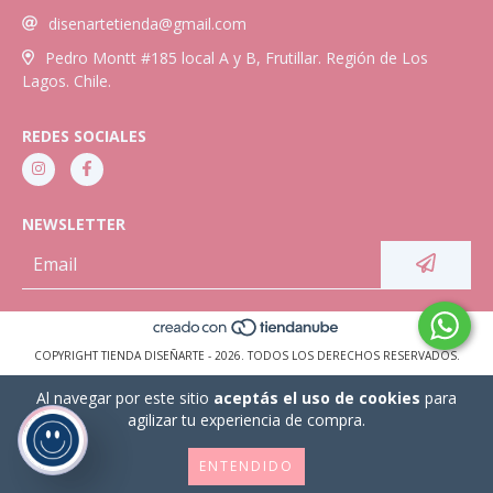
disenartetienda@gmail.com
Pedro Montt #185 local A y B, Frutillar. Región de Los
Lagos. Chile.
REDES SOCIALES
NEWSLETTER
COPYRIGHT TIENDA DISEÑARTE - 2026. TODOS LOS DERECHOS RESERVADOS.
Al navegar por este sitio
aceptás el uso de cookies
para
agilizar tu experiencia de compra.
ENTENDIDO