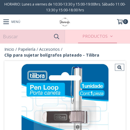
HORARIO: Lunes a viernes de 10:30-13:30 y 15:00-19:00hrs. Sábado 11:00-
13:30 y 15:00-18:00 hrs
0
MENÚ
PRODUCTOS
Inicio
/
Papelería
/
Accesorios
/
Clip para sujetar bolígrafos plateado - Tilibra