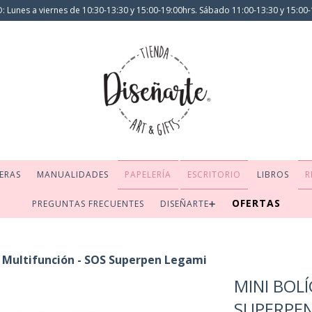
 Lunes a viernes de 10:30-13:30 y 15:00-19:00hrs. Sábado 11:00-13:30 y 15:00-
ERAS
MANUALIDADES
PAPELERÍA
ESCRITORIO
LIBROS
R
OFERTAS
PREGUNTAS FRECUENTES
DISEÑARTE➕
o Multifunción - SOS Superpen Legami
MINI BOL
SUPERPEN