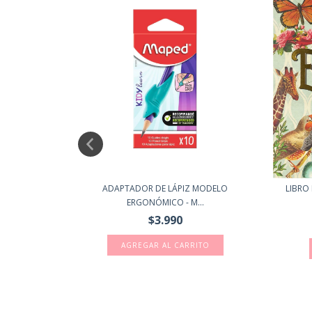
ADHESIVA
ADAPTADOR DE LÁPIZ MODELO
LIBRO 
ERGONÓMICO - M...
$3.990
1)