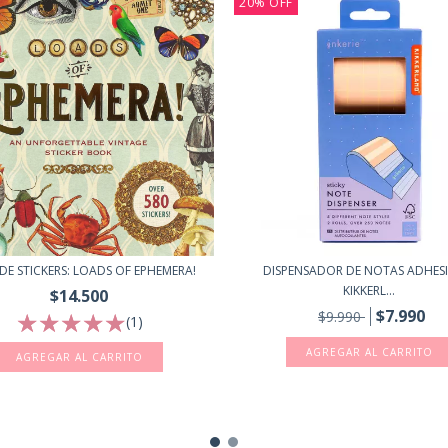
20
%
OFF
DISPENSADOR DE NOTAS ADHESI
DE STICKERS: LOADS OF EPHEMERA!
KIKKERL...
$14.500
$7.990
$9.990
(1)