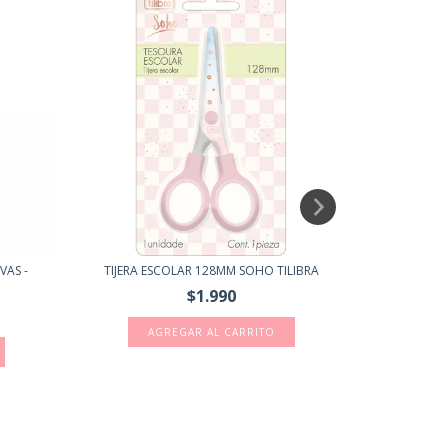
VAS -
TIJERA ESCOLAR 128MM SOHO TILIBRA
MARCADO
$1.990