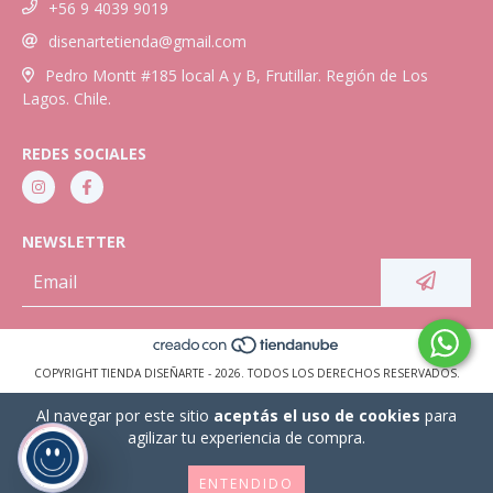
+56 9 4039 9019
disenartetienda@gmail.com
Pedro Montt #185 local A y B, Frutillar. Región de Los
Lagos. Chile.
REDES SOCIALES
NEWSLETTER
COPYRIGHT TIENDA DISEÑARTE - 2026. TODOS LOS DERECHOS RESERVADOS.
Al navegar por este sitio
aceptás el uso de cookies
para
agilizar tu experiencia de compra.
ENTENDIDO