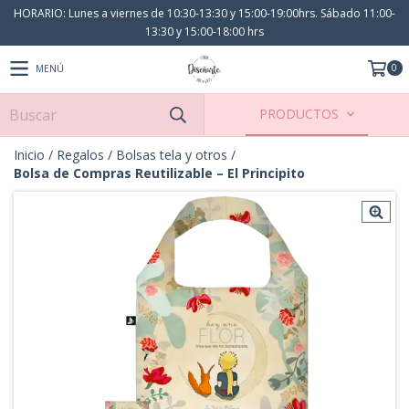
HORARIO: Lunes a viernes de 10:30-13:30 y 15:00-19:00hrs. Sábado 11:00-
13:30 y 15:00-18:00 hrs
0
MENÚ
PRODUCTOS
Inicio
/
Regalos
/
Bolsas tela y otros
/
Bolsa de Compras Reutilizable – El Principito