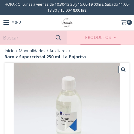
HORARIO: Lunes a viernes de 10:30-13:30 y 15:00-19:00hrs. Sábado 11:00-
13:30 y 15:00-18:00 hrs
0
MENÚ
PRODUCTOS
Inicio
/
Manualidades
/
Auxiliares
/
Barniz Supercristal 250 ml. La Pajarita