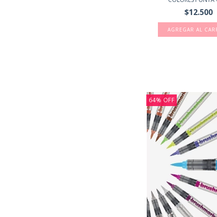
$12.500
64
%
OFF