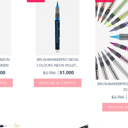
 NEON
BRUSHMARKERPRO NEON
GREEN
COLOURS, NEON VIOLET...
000
$1.000
$2.790
BRUSHMARKERPRO
35
$2.790