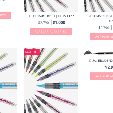
BRUSHMARKERPRO | BLUSH 172
BRUSHMARKERPRO
15
$1.000
$2.790
$2.790
64
%
OFF
DUAL BRUSH N2
$2.