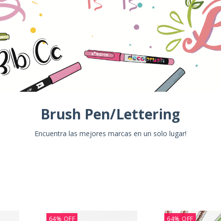
Brush Pen/Lettering
Encuentra las mejores marcas en un solo lugar!
64
%
OFF
64
%
OFF