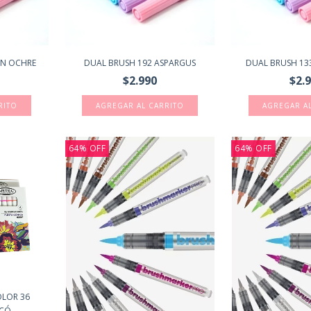
EN OCHRE
DUAL BRUSH 192 ASPARGUS
DUAL BRUSH 13
$2.990
$2.
64
%
OFF
64
%
OFF
OLOR 36
Ó...