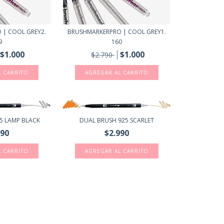
 | COOL GREY2.
BRUSHMARKERPRO | COOL GREY1.
9
160
$1.000
$1.000
$2.790
5 LAMP BLACK
DUAL BRUSH 925 SCARLET
990
$2.990