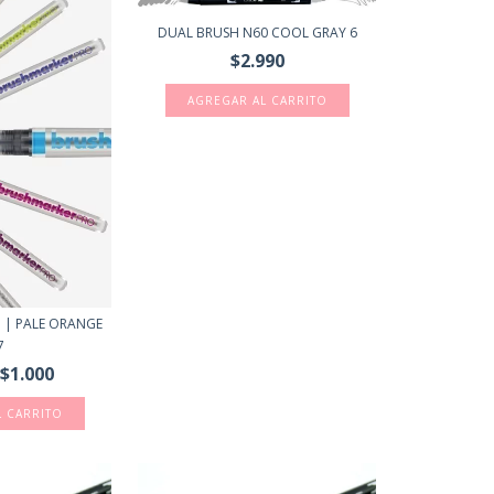
DUAL BRUSH N60 COOL GRAY 6
$2.990
 | PALE ORANGE
7
$1.000