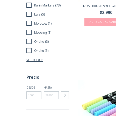
Karin Markers (73)
DUAL BRUSH 991 LIG
$2.990
Lyra (5)
Molotow (1)
Mooving (1)
Ohuho (3)
Ohuhu (5)
VER TODOS
Precio
DESDE
HASTA