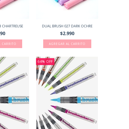
3 CHARTREUSE
DUAL BRUSH 027 DARK OCHRE
990
$2.990
64
%
OFF