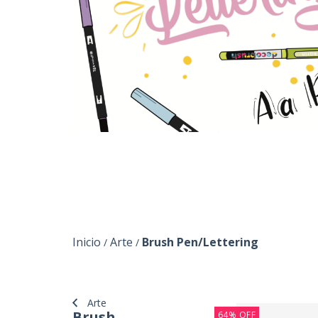
Inicio
Arte
Brush Pen/Lettering
/
/
Arte
Brush
64
%
OFF