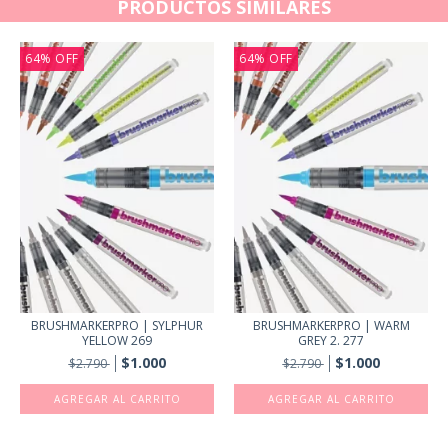
PRODUCTOS SIMILARES
64
%
OFF
64
%
OFF
BRUSHMARKERPRO | SYLPHUR
BRUSHMARKERPRO | WARM
YELLOW 269
GREY 2. 277
$1.000
$1.000
$2.790
$2.790