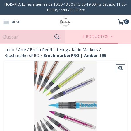
HORARIO: Lunes a viernes de 10:30-13:30 y 15:00-19:00hrs. Sábado 11:00-
13:30 y 15:00-18:00 hrs
0
MENÚ
PRODUCTOS
Inicio
/
Arte
/
Brush Pen/Lettering
/
Karin Markers
/
BrushmarkersPRO
/
BrushmarkerPRO | Amber 195