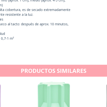
fino (aprox. 1 cm), medio (aprox. 4-5 cm),
m)
 alta cobertura, es de secado extremadamente
e resistente a la luz.
tes
seco al tacto: después de aprox. 10 minutos,
alud
. 0,7-1 m²
PRODUCTOS SIMILARES