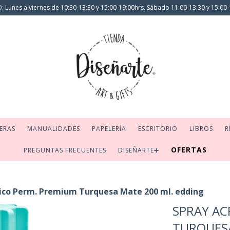
 Lunes a viernes de 10:30-13:30 y 15:00-19:00hrs. Sábado 11:00-13:30 y 15:00-
ERAS
MANUALIDADES
PAPELERÍA
ESCRITORIO
LIBROS
R
OFERTAS
PREGUNTAS FRECUENTES
DISEÑARTE➕
lico Perm. Premium Turquesa Mate 200 ml. edding
SPRAY AC
TURQUESA