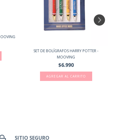
WASHI TA
 MOOVING
SET DE BOLÍGRAFOS HARRY POTTER -
MOOVING
$6.990
SITIO SEGURO