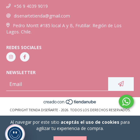
+56 9 4039 9019
disenartetienda@gmail.com
Pedro Montt #185 local A y B, Frutillar. Región de Los
Lagos. Chile.
REDES SOCIALES
NEWSLETTER
COPYRIGHT TIENDA DISEÑARTE - 2026. TODOS LOS DERECHOS RESERVADOS.
Al navegar por este sitio
aceptás el uso de cookies
para
agilizar tu experiencia de compra.