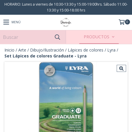
HORARIO: Lunes a viernes de 10:30-13:30 y 15:00-19:00hrs. Sábado 11:00-
13:30 y 15:00-18:00 hrs
0
MENÚ
PRODUCTOS
Inicio
/
Arte
/
Dibujo/Ilustración
/
Lápices de colores
/
Lyra
/
Set Lápices de colores Graduate - Lyra