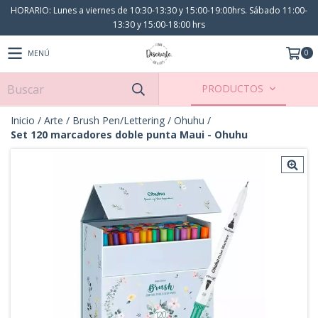
HORARIO: Lunes a viernes de 10:30-13:30 y 15:00-19:00hrs. Sábado 11:00-
13:30 y 15:00-18:00 hrs
0
MENÚ
PRODUCTOS
Inicio
/
Arte
/
Brush Pen/Lettering
/
Ohuhu
/
Set 120 marcadores doble punta Maui - Ohuhu