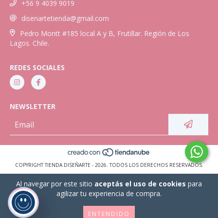
+56 9 4039 9019
disenartetienda@gmail.com
Pedro Montt #185 local A y B, Frutillar. Región de Los
Lagos. Chile.
REDES SOCIALES
NEWSLETTER
COPYRIGHT TIENDA DISEÑARTE - 2026. TODOS LOS DERECHOS RESERVADOS.
Al navegar por este sitio
aceptás el uso de cookies
para
agilizar tu experiencia de compra.
ENTENDIDO