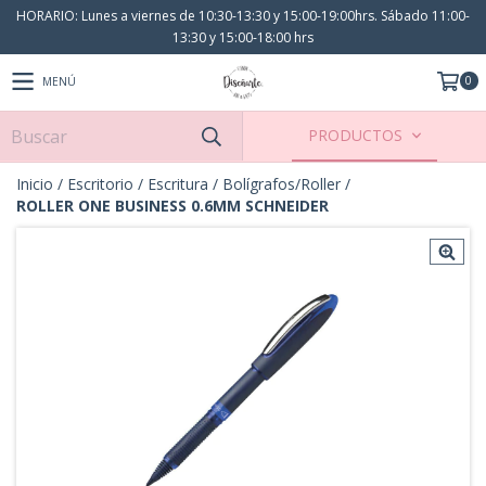
HORARIO: Lunes a viernes de 10:30-13:30 y 15:00-19:00hrs. Sábado 11:00-
13:30 y 15:00-18:00 hrs
0
MENÚ
PRODUCTOS
Inicio
/
Escritorio
/
Escritura
/
Bolígrafos/Roller
/
ROLLER ONE BUSINESS 0.6MM SCHNEIDER