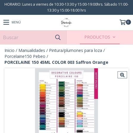
HORARIO: Lunes a viernes de 10:30-13:30 y 15:00-19:00hrs. Sábado 11:00-
13:30 y 15:00-18:00 hrs
0
MENÚ
PRODUCTOS
Inicio
/
Manualidades
/
Pintura/plumones para loza
/
Porcelaine150 Pebeo
/
PORCELAINE 150 45ML COLOR 003 Saffron Orange