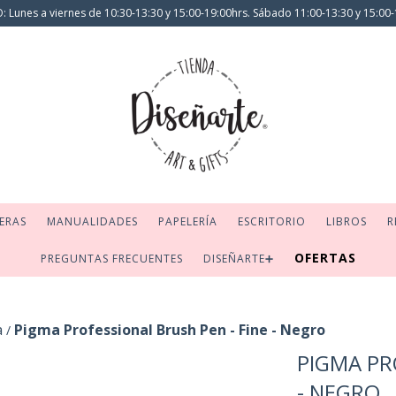
 Lunes a viernes de 10:30-13:30 y 15:00-19:00hrs. Sábado 11:00-13:30 y 15:00-
ERAS
MANUALIDADES
PAPELERÍA
ESCRITORIO
LIBROS
R
OFERTAS
PREGUNTAS FRECUENTES
DISEÑARTE➕
a
Pigma Professional Brush Pen - Fine - Negro
/
PIGMA PR
- NEGRO