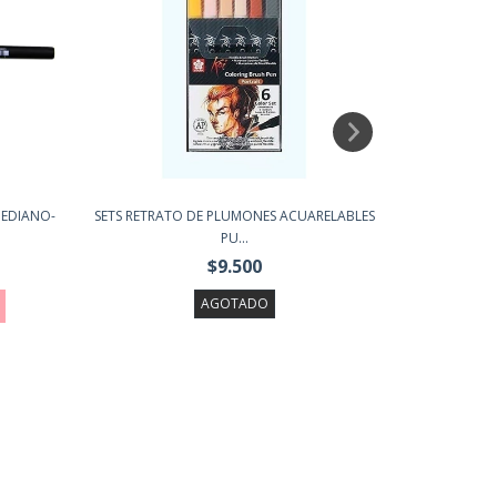
MEDIANO-
SETS RETRATO DE PLUMONES ACUARELABLES
PLUMON A
PU...
$9.500
AGOTADO