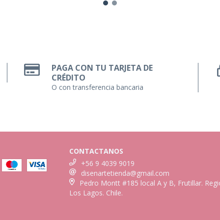
PAGA CON TU TARJETA DE
CRÉDITO
O con transferencia bancaria
CONTACTANOS
+56 9 4039 9019
disenartetienda@gmail.com
Pedro Montt #185 local A y B, Frutillar. Reg
Los Lagos. Chile.