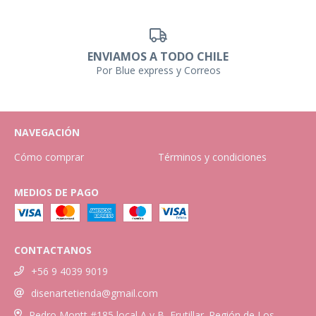
ENVIAMOS A TODO CHILE
Por Blue express y Correos
NAVEGACIÓN
Cómo comprar
Términos y condiciones
MEDIOS DE PAGO
CONTACTANOS
+56 9 4039 9019
disenartetienda@gmail.com
Pedro Montt #185 local A y B, Frutillar. Región de Los