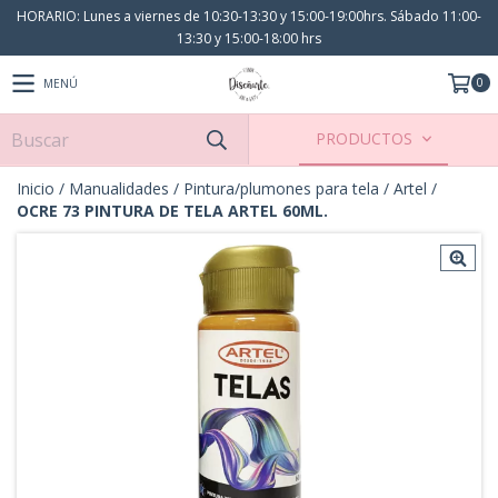
HORARIO: Lunes a viernes de 10:30-13:30 y 15:00-19:00hrs. Sábado 11:00-
13:30 y 15:00-18:00 hrs
0
MENÚ
PRODUCTOS
Inicio
/
Manualidades
/
Pintura/plumones para tela
/
Artel
/
OCRE 73 PINTURA DE TELA ARTEL 60ML.