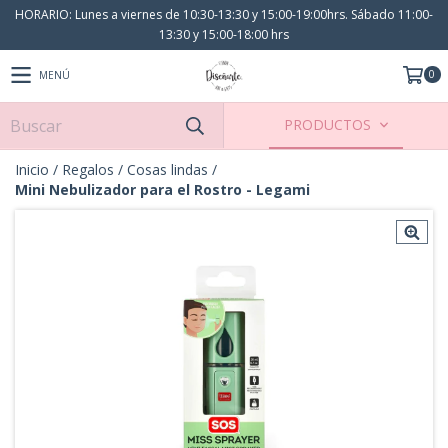
HORARIO: Lunes a viernes de 10:30-13:30 y 15:00-19:00hrs. Sábado 11:00-
13:30 y 15:00-18:00 hrs
0
MENÚ
PRODUCTOS
Inicio
/
Regalos
/
Cosas lindas
/
Mini Nebulizador para el Rostro - Legami