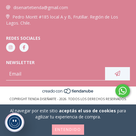
disenartetienda@gmail.com
Pedro Montt #185 local A y B, Frutillar. Región de Los
Lagos. Chile.
REDES SOCIALES
NEWSLETTER
COPYRIGHT TIENDA DISEÑARTE - 2026. TODOS LOS DERECHOS RESERVADOS.
Al navegar por este sitio
aceptás el uso de cookies
para
agilizar tu experiencia de compra.
ENTENDIDO