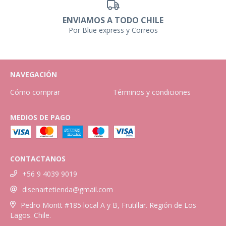
ENVIAMOS A TODO CHILE
Por Blue express y Correos
NAVEGACIÓN
Cómo comprar
Términos y condiciones
MEDIOS DE PAGO
CONTACTANOS
+56 9 4039 9019
disenartetienda@gmail.com
Pedro Montt #185 local A y B, Frutillar. Región de Los
Lagos. Chile.