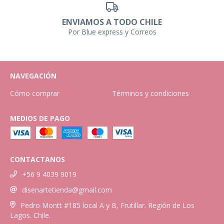
ENVIAMOS A TODO CHILE
Por Blue express y Correos
NAVEGACIÓN
Cómo comprar
Términos y condiciones
MEDIOS DE PAGO
CONTACTANOS
+56 9 4039 9019
disenartetienda@gmail.com
Pedro Montt #185 local A y B, Frutillar. Región de Los
Lagos. Chile.