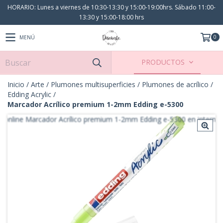
HORARIO: Lunes a viernes de 10:30-13:30 y 15:00-19:00hrs. Sábado 11:00-
13:30 y 15:00-18:00 hrs
0
MENÚ
PRODUCTOS
Inicio
/
Arte
/
Plumones multisuperficies
/
Plumones de acrílico
/
Edding Acrylic
/
Marcador Acrílico premium 1-2mm Edding e-5300