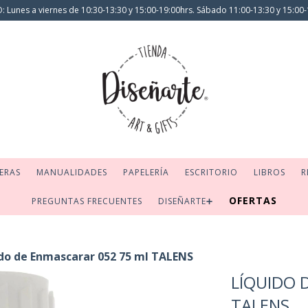
 Lunes a viernes de 10:30-13:30 y 15:00-19:00hrs. Sábado 11:00-13:30 y 15:00-
ERAS
MANUALIDADES
PAPELERÍA
ESCRITORIO
LIBROS
R
OFERTAS
PREGUNTAS FRECUENTES
DISEÑARTE➕
do de Enmascarar 052 75 ml TALENS
LÍQUIDO 
TALENS