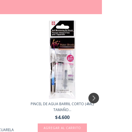
PINCEL DE AGUA BARRIL CORTO (4ML)
BARNIZ PA
TAMAÑO...
$4.600
AGREGAR AL CARRITO
CUARELA