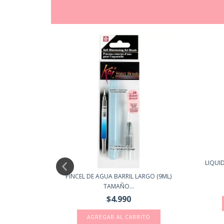
LIQUI
O 20ML.
PINCEL DE AGUA BARRIL LARGO (9ML)
TAMAÑO...
$4.990
AGREGAR AL CARRITO