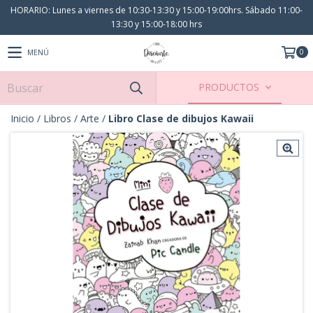
HORARIO: Lunes a viernes de 10:30-13:30 y 15:00-19:00hrs. Sábado 11:00-
13:30 y 15:00-18:00 hrs
0
MENÚ
PRODUCTOS
Inicio
/
Libros
/
Arte
/
Libro Clase de dibujos Kawaii