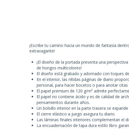
¡Escribe tu camino hacia un mundo de fantasía dentro 
extravagante!
¡El diseño de la portada presenta una perspectiv
de hongos multicolores!
El diseño está grabado y adornado con toques d
En el interior, las nítidas páginas de diario prop
personal, para hacer bocetos o para anotar citas
El papel premium de 120 g/m² admite perfectamente
El papel no contiene ácido y es de calidad de arc
pensamientos durante años.
Un bolsillo interior en la parte trasera se expand
El cierre elástico a juego asegura tu diario.
Las láminas finales interiores complementan el d
La encuadernación de tapa dura estilo libro garant