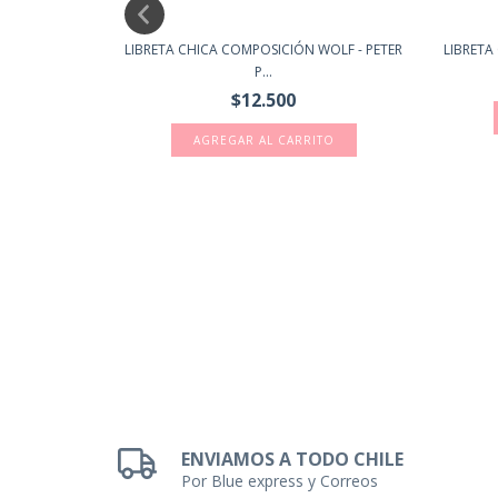
CON 40 HOJAS
LIBRETA CHICA COMPOSICIÓN WOLF - PETER
LIBRETA 
P...
$12.500
2)
TO
ENVIAMOS A TODO CHILE
Por Blue express y Correos