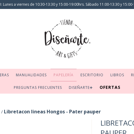
 Lunes a viernes de 10:30-13:30 y 15:00-19:00hrs. Sábado 11:00-13:30 y 15:00-
ERAS
MANUALIDADES
PAPELERÍA
ESCRITORIO
LIBROS
R
OFERTAS
PREGUNTAS FRECUENTES
DISEÑARTE➕
Libretacon lineas Hongos - Pater pauper
/
LIBRETAC
PAUPER