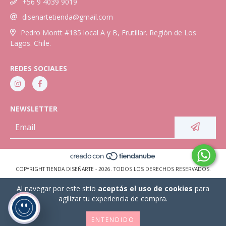
+56 9 4039 9019
disenartetienda@gmail.com
Pedro Montt #185 local A y B, Frutillar. Región de Los
Lagos. Chile.
REDES SOCIALES
NEWSLETTER
COPYRIGHT TIENDA DISEÑARTE - 2026. TODOS LOS DERECHOS RESERVADOS.
Al navegar por este sitio
aceptás el uso de cookies
para
agilizar tu experiencia de compra.
ENTENDIDO