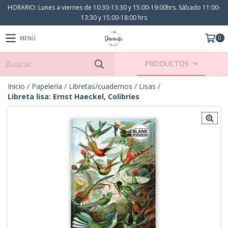
HORARIO: Lunes a viernes de 10:30-13:30 y 15:00-19:00hrs. Sábado 11:00-
13:30 y 15:00-18:00 hrs
0
MENÚ
PRODUCTOS
Inicio
/
Papelería
/
Libretas/cuadernos
/
Lisas
/
Libreta lisa: Ernst Haeckel, Colibríes