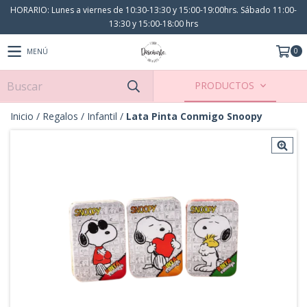
HORARIO: Lunes a viernes de 10:30-13:30 y 15:00-19:00hrs. Sábado 11:00-
13:30 y 15:00-18:00 hrs
0
MENÚ
PRODUCTOS
Inicio
/
Regalos
/
Infantil
/
Lata Pinta Conmigo Snoopy