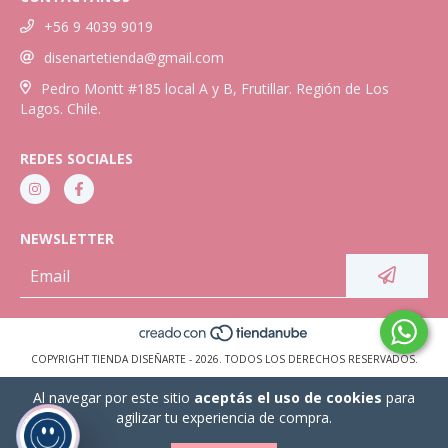
+56 9 4039 9019
disenartetienda@gmail.com
Pedro Montt #185 local A y B, Frutillar. Región de Los
Lagos. Chile.
REDES SOCIALES
NEWSLETTER
COPYRIGHT TIENDA DISEÑARTE - 2026. TODOS LOS DERECHOS RESERVADOS.
Al navegar por este sitio
aceptás el uso de cookies
para
agilizar tu experiencia de compra.