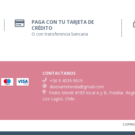
PAGA CON TU TARJETA DE
CRÉDITO
O con transferencia bancaria
CONTACTANOS
+56 9 4039 9019
disenartetienda@gmail.com
Pedro Montt #185 local A y B, Frutillar. Reg
Los Lagos. Chile.
COPYRI