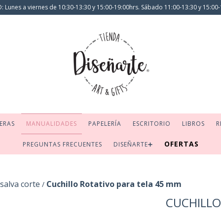
 Lunes a viernes de 10:30-13:30 y 15:00-19:00hrs. Sábado 11:00-13:30 y 15:00-
ERAS
MANUALIDADES
PAPELERÍA
ESCRITORIO
LIBROS
R
OFERTAS
PREGUNTAS FRECUENTES
DISEÑARTE➕
salva corte
Cuchillo Rotativo para tela 45 mm
/
CUCHILLO