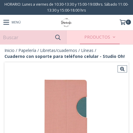
HORARIO: Lunes a viernes de 10:30-13:30 y 15:00-19:00hrs. Sábado 11:00-
13:30 y 15:00-18:00 hrs
0
MENÚ
PRODUCTOS
Inicio
/
Papelería
/
Libretas/cuadernos
/
Líneas
/
Cuaderno con soporte para teléfono celular - Studio Oh!