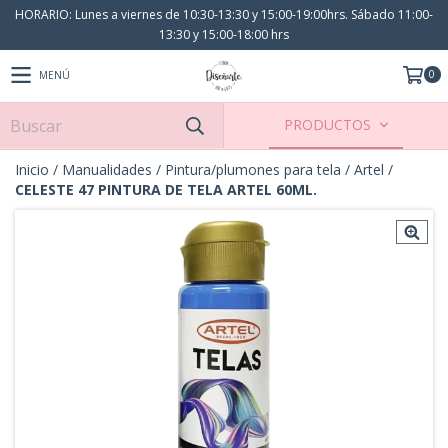
HORARIO: Lunes a viernes de 10:30-13:30 y 15:00-19:00hrs. Sábado 11:00-
13:30 y 15:00-18:00 hrs
0
MENÚ
PRODUCTOS
Inicio
/
Manualidades
/
Pintura/plumones para tela
/
Artel
/
CELESTE 47 PINTURA DE TELA ARTEL 60ML.