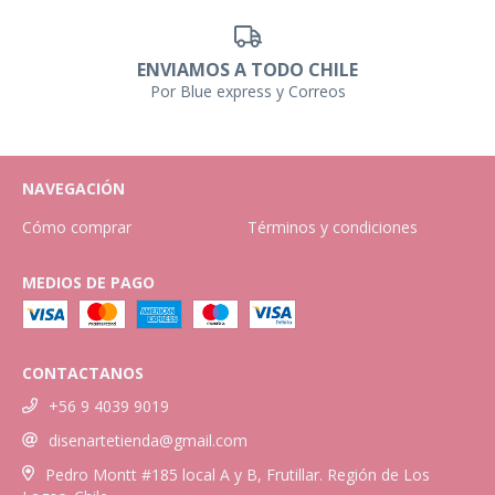
ENVIAMOS A TODO CHILE
Por Blue express y Correos
NAVEGACIÓN
Cómo comprar
Términos y condiciones
MEDIOS DE PAGO
CONTACTANOS
+56 9 4039 9019
disenartetienda@gmail.com
Pedro Montt #185 local A y B, Frutillar. Región de Los