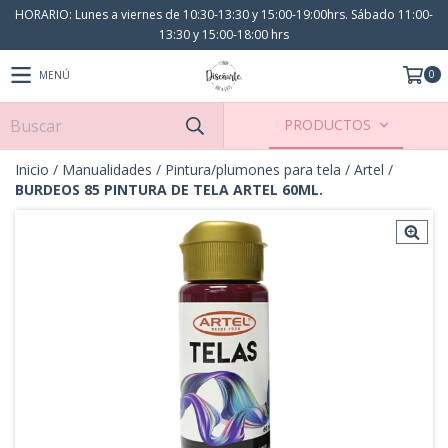
HORARIO: Lunes a viernes de 10:30-13:30 y 15:00-19:00hrs. Sábado 11:00-
13:30 y 15:00-18:00 hrs
0
MENÚ
PRODUCTOS
Inicio
/
Manualidades
/
Pintura/plumones para tela
/
Artel
/
BURDEOS 85 PINTURA DE TELA ARTEL 60ML.