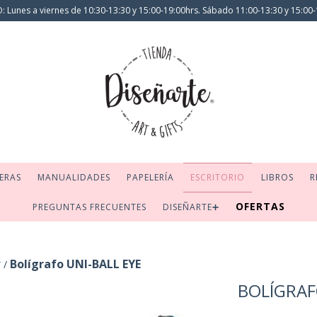
 Lunes a viernes de 10:30-13:30 y 15:00-19:00hrs. Sábado 11:00-13:30 y 15:00-
ERAS
MANUALIDADES
PAPELERÍA
ESCRITORIO
LIBROS
R
OFERTAS
PREGUNTAS FRECUENTES
DISEÑARTE➕
r
Bolígrafo UNI-BALL EYE
/
BOLÍGRAF