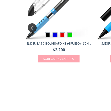
+5
KKURO 0.7
SLIDER BASIC BOLÍGRAFO XB (GRUESO) - SCH...
SLIDER
$2.200
AGREGAR AL CARRITO
4)
TO