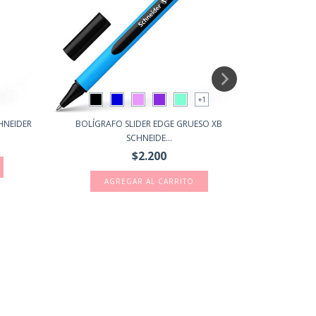
+1
CHNEIDER
BOLÍGRAFO SLIDER EDGE GRUESO XB
ROLLE
SCHNEIDE...
$2.200
A
AGREGAR AL CARRITO