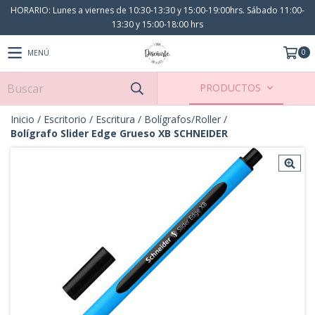
HORARIO: Lunes a viernes de 10:30-13:30 y 15:00-19:00hrs. Sábado 11:00-
13:30 y 15:00-18:00 hrs
0
MENÚ
PRODUCTOS
Inicio
/
Escritorio
/
Escritura
/
Bolígrafos/Roller
/
Bolígrafo Slider Edge Grueso XB SCHNEIDER