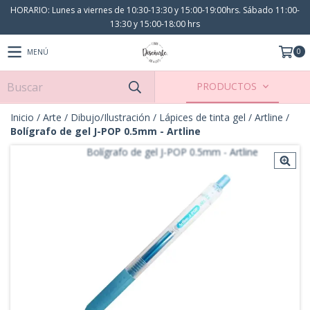
HORARIO: Lunes a viernes de 10:30-13:30 y 15:00-19:00hrs. Sábado 11:00-
13:30 y 15:00-18:00 hrs
0
MENÚ
PRODUCTOS
Inicio
/
Arte
/
Dibujo/Ilustración
/
Lápices de tinta gel
/
Artline
/
Bolígrafo de gel J-POP 0.5mm - Artline