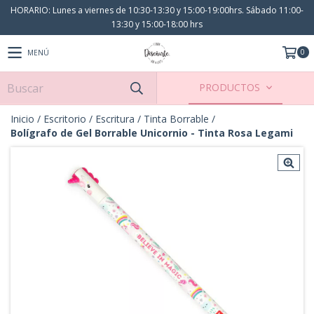
HORARIO: Lunes a viernes de 10:30-13:30 y 15:00-19:00hrs. Sábado 11:00-
13:30 y 15:00-18:00 hrs
0
MENÚ
PRODUCTOS
Inicio
/
Escritorio
/
Escritura
/
Tinta Borrable
/
Bolígrafo de Gel Borrable Unicornio - Tinta Rosa Legami