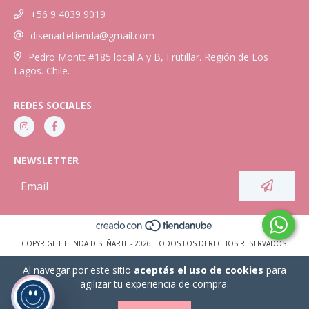
+56 9 4039 9019
disenartetienda@gmail.com
Pedro Montt #185 local A y B, Frutillar. Región de Los
Lagos. Chile.
REDES SOCIALES
NEWSLETTER
COPYRIGHT TIENDA DISEÑARTE - 2026. TODOS LOS DERECHOS RESERVADOS.
Al navegar por este sitio
aceptás el uso de cookies
para
agilizar tu experiencia de compra.