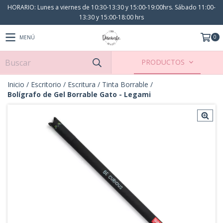
HORARIO: Lunes a viernes de 10:30-13:30 y 15:00-19:00hrs. Sábado 11:00-
13:30 y 15:00-18:00 hrs
0
MENÚ
PRODUCTOS
Inicio
/
Escritorio
/
Escritura
/
Tinta Borrable
/
Bolígrafo de Gel Borrable Gato - Legami