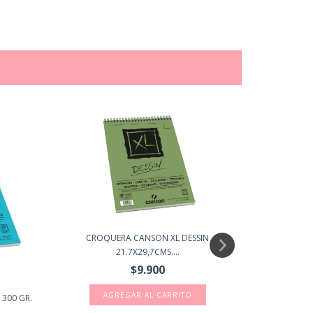
CROQUERA CANSON XL DESSIN
21.7X29,7CMS....
$9.900
300 GR.
CROQUERA C