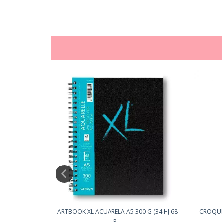
O 90 GR.120
ARTBOOK XL ACUARELA A5 300 G (34 HJ 68
CROQUER
P...