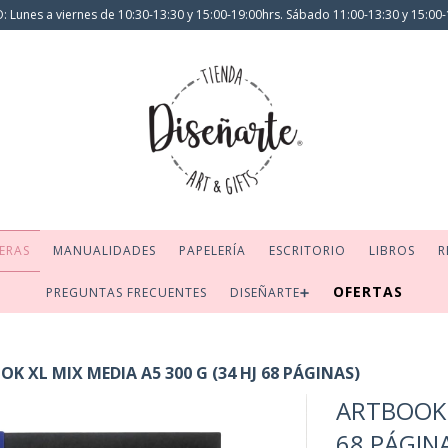
 Lunes a viernes de 10:30-13:30 y 15:00-19:00hrs. Sábado 11:00-13:30 y 15:00-
ERAS
MANUALIDADES
PAPELERÍA
ESCRITORIO
LIBROS
R
OFERTAS
PREGUNTAS FRECUENTES
DISEÑARTE➕
K XL MIX MEDIA A5 300 G (34 HJ 68 PÁGINAS)
ARTBOOK X
68 PÁGIN