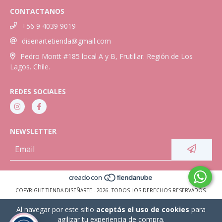
CONTACTANOS
+56 9 4039 9019
disenartetienda@gmail.com
Pedro Montt #185 local A y B, Frutillar. Región de Los
Lagos. Chile.
REDES SOCIALES
NEWSLETTER
COPYRIGHT TIENDA DISEÑARTE - 2026. TODOS LOS DERECHOS RESERVADOS.
Al navegar por este sitio
aceptás el uso de cookies
para
agilizar tu experiencia de compra.