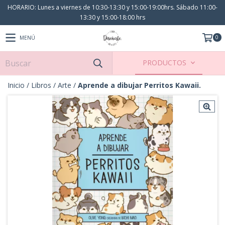
HORARIO: Lunes a viernes de 10:30-13:30 y 15:00-19:00hrs. Sábado 11:00-
13:30 y 15:00-18:00 hrs
0
MENÚ
PRODUCTOS
Inicio
/
Libros
/
Arte
/
Aprende a dibujar Perritos Kawaii.