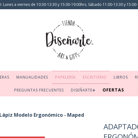
 Lunes a viernes de 10:30-13:30 y 15:00-19:00hrs. Sábado 11:00-13:30 y 15:00-
ERAS
MANUALIDADES
PAPELERÍA
ESCRITORIO
LIBROS
R
OFERTAS
PREGUNTAS FRECUENTES
DISEÑARTE➕
Lápiz Modelo Ergonómico - Maped
ADAPTADO
ERGONÓM