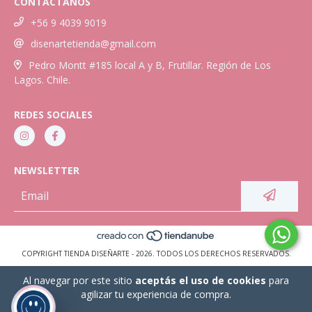
CONTACTANOS
+56 9 4039 9019
disenartetienda@gmail.com
Pedro Montt #185 local A y B, Frutillar. Región de Los
Lagos. Chile.
REDES SOCIALES
NEWSLETTER
COPYRIGHT TIENDA DISEÑARTE - 2026. TODOS LOS DERECHOS RESERVADOS.
Al navegar por este sitio
aceptás el uso de cookies
para
agilizar tu experiencia de compra.