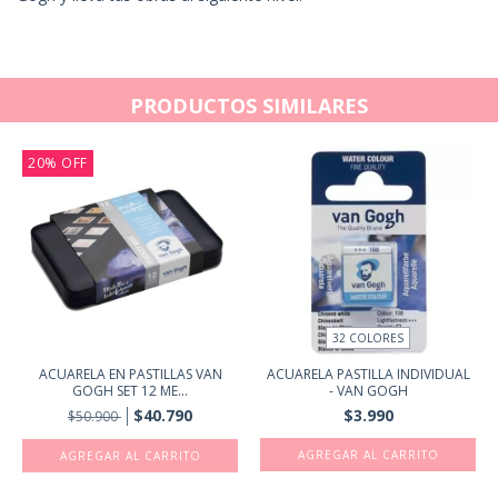
PRODUCTOS SIMILARES
20
%
OFF
32 COLORES
ACUARELA EN PASTILLAS VAN
ACUARELA PASTILLA INDIVIDUAL
GOGH SET 12 ME...
- VAN GOGH
$40.790
$3.990
$50.900
AGREGAR AL CARRITO