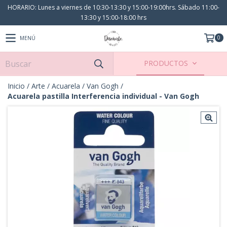
HORARIO: Lunes a viernes de 10:30-13:30 y 15:00-19:00hrs. Sábado 11:00-
13:30 y 15:00-18:00 hrs
0
MENÚ
PRODUCTOS
Inicio
/
Arte
/
Acuarela
/
Van Gogh
/
Acuarela pastilla Interferencia individual - Van Gogh