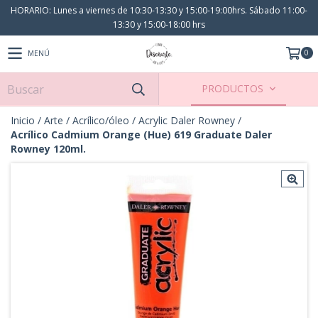
HORARIO: Lunes a viernes de 10:30-13:30 y 15:00-19:00hrs. Sábado 11:00-
13:30 y 15:00-18:00 hrs
0
MENÚ
PRODUCTOS
Inicio
/
Arte
/
Acrílico/óleo
/
Acrylic Daler Rowney
/
Acrílico Cadmium Orange (Hue) 619 Graduate Daler
Rowney 120ml.