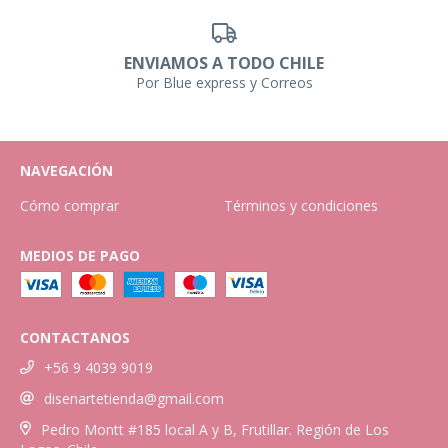
ENVIAMOS A TODO CHILE
Por Blue express y Correos
NAVEGACIÓN
Cómo comprar
Términos y condiciones
MEDIOS DE PAGO
CONTACTANOS
+56 9 4039 9019
disenartetienda@gmail.com
Pedro Montt #185 local A y B, Frutillar. Región de Los