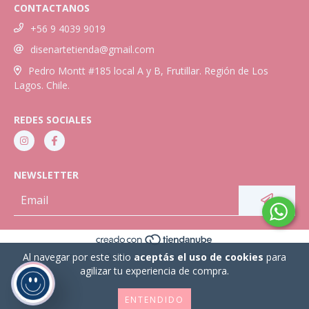
CONTACTANOS
+56 9 4039 9019
disenartetienda@gmail.com
Pedro Montt #185 local A y B, Frutillar. Región de Los
Lagos. Chile.
REDES SOCIALES
NEWSLETTER
Al navegar por este sitio
aceptás el uso de cookies
para
COPYRIGHT TIENDA DISEÑARTE - 2026. TODOS LOS DERECHOS RESERVADOS.
agilizar tu experiencia de compra.
Cargando...
ENTENDIDO