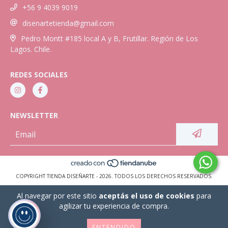
+56 9 4039 9019
disenartetienda@gmail.com
Pedro Montt #185 local A y B, Frutillar. Región de Los
Lagos. Chile.
REDES SOCIALES
NEWSLETTER
COPYRIGHT TIENDA DISEÑARTE - 2026. TODOS LOS DERECHOS RESERVADOS.
Al navegar por este sitio
aceptás el uso de cookies
para
agilizar tu experiencia de compra.
ENTENDIDO