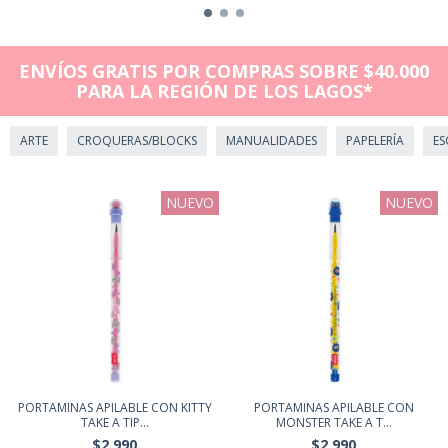
ENVÍOS GRATIS POR COMPRAS SOBRE $40.000
PARA LA REGIÓN DE LOS LAGOS*
ARTE
CROQUERAS/BLOCKS
MANUALIDADES
PAPELERÍA
ES
NUEVO
NUEVO
PORTAMINAS APILABLE CON KITTY
PORTAMINAS APILABLE CON
TAKE A TIP...
MONSTER TAKE A T...
$2.990
$2.990