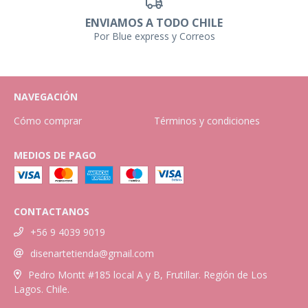
ENVIAMOS A TODO CHILE
Por Blue express y Correos
NAVEGACIÓN
Cómo comprar
Términos y condiciones
MEDIOS DE PAGO
CONTACTANOS
+56 9 4039 9019
disenartetienda@gmail.com
Pedro Montt #185 local A y B, Frutillar. Región de Los
Lagos. Chile.