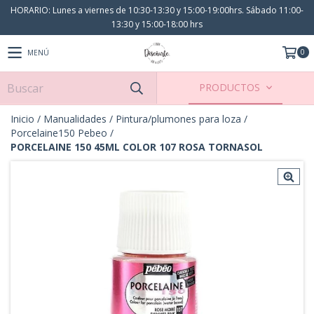
HORARIO: Lunes a viernes de 10:30-13:30 y 15:00-19:00hrs. Sábado 11:00-
13:30 y 15:00-18:00 hrs
0
MENÚ
PRODUCTOS
Inicio
/
Manualidades
/
Pintura/plumones para loza
/
Porcelaine150 Pebeo
/
PORCELAINE 150 45ML COLOR 107 ROSA TORNASOL