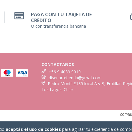
PAGA CON TU TARJETA DE
CRÉDITO
O con transferencia bancaria
CONTACTANOS
+56 9 4039 9019
disenartetienda@gmail.com
Pedro Montt #185 local A y B, Frutillar. Reg
Los Lagos. Chile.
COPYRI
tio
aceptás el uso de cookies
para agilizar tu experiencia de compr